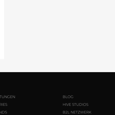
STUNGEN
BLOG
RIES
HIVE STUDIOS
NDS
B2L NETZWERK