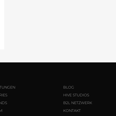
STUNGEN
BLOG
RIES
HIVE STUDIOS
NDS
B2L NETZWERK
M
KONTAKT