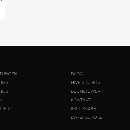
STUNGEN
BLOG
RIES
HIVE STUDIOS
NDS
B2L NETZWERK
M
KONTAKT
RIERE
IMPRESSUM
DATENSCHUTZ