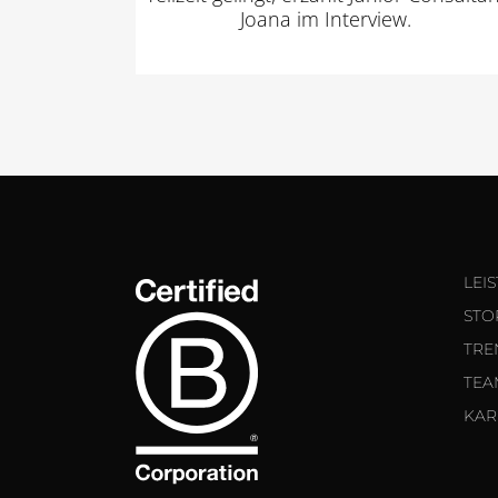
Joana im Interview.
LEI
STO
TRE
TEA
KAR